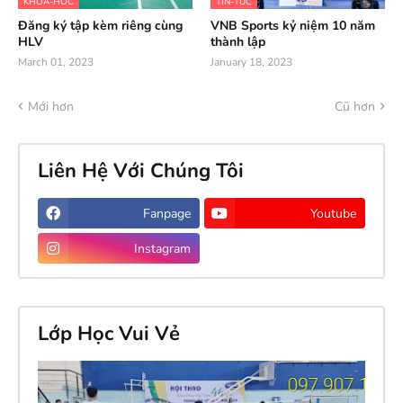
KHOA-HOC
TIN-TUC
Đăng ký tập kèm riêng cùng
VNB Sports kỷ niệm 10 năm
HLV
thành lập
March 01, 2023
January 18, 2023
Mới hơn
Cũ hơn
Liên Hệ Với Chúng Tôi
Fanpage
Youtube
Instagram
Lớp Học Vui Vẻ