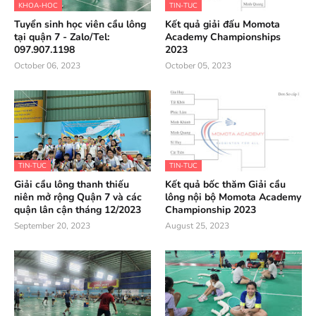
KHOA-HOC
TIN-TUC
Tuyển sinh học viên cầu lông
Kết quả giải đấu Momota
tại quận 7 - Zalo/Tel:
Academy Championships
097.907.1198
2023
October 06, 2023
October 05, 2023
TIN-TUC
TIN-TUC
Giải cầu lông thanh thiếu
Kết quả bốc thăm Giải cầu
niên mở rộng Quận 7 và các
lông nội bộ Momota Academy
quận lân cận tháng 12/2023
Championship 2023
September 20, 2023
August 25, 2023