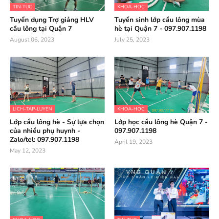
TIN-TUC
KHOA-HOC
Tuyển dụng Trợ giảng HLV
Tuyển sinh lớp cầu lông mùa
cầu lông tại Quận 7
hè tại Quận 7 - 097.907.1198
August 06, 2023
July 25, 2023
LICH-TAP-LUYEN
KHOA-HOC
Lớp cầu lông hè - Sự lựa chọn
Lớp học cầu lông hè Quận 7 -
của nhiều phụ huynh -
097.907.1198
Zalo/tel: 097.907.1198
April 19, 2023
May 12, 2023