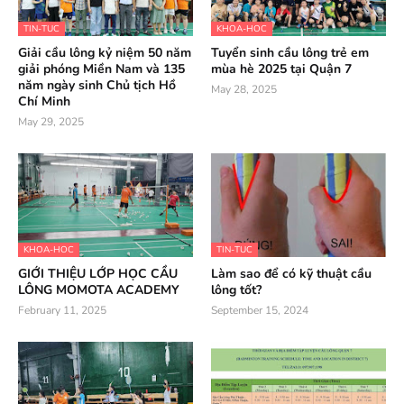
TIN-TUC
KHOA-HOC
Giải cầu lông kỷ niệm 50 năm
Tuyển sinh cầu lông trẻ em
giải phóng Miền Nam và 135
mùa hè 2025 tại Quận 7
năm ngày sinh Chủ tịch Hồ
May 28, 2025
Chí Minh
May 29, 2025
KHOA-HOC
TIN-TUC
GIỚI THIỆU LỚP HỌC CẦU
Làm sao để có kỹ thuật cầu
LÔNG MOMOTA ACADEMY
lông tốt?
February 11, 2025
September 15, 2024