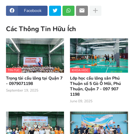
Facebook
Các Thông Tin Hữu Ích
TIN-TUC
KHOA-HOC
Trọng tài cầu lông tại Quận 7
Lớp học cầu lông sân Phú
- 0979071198
Thuận số 5 Gò Ô Môi, Phú
Thuận, Quận 7 - 097 907
September 19, 2025
1198
June 09, 2025