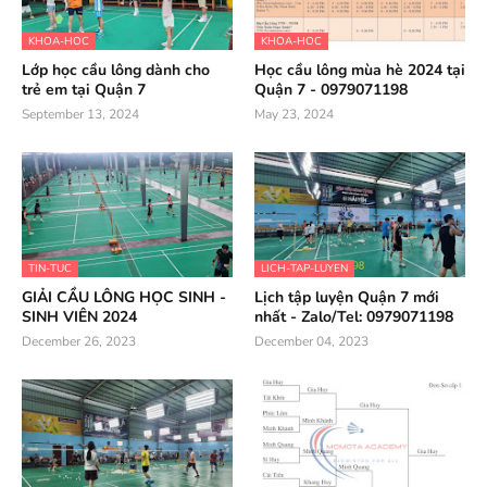
KHOA-HOC
KHOA-HOC
Lớp học cầu lông dành cho
Học cầu lông mùa hè 2024 tại
trẻ em tại Quận 7
Quận 7 - 0979071198
September 13, 2024
May 23, 2024
TIN-TUC
LICH-TAP-LUYEN
GIẢI CẦU LÔNG HỌC SINH -
Lịch tập luyện Quận 7 mới
SINH VIÊN 2024
nhất - Zalo/Tel: 0979071198
December 26, 2023
December 04, 2023