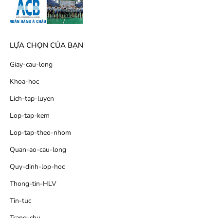
LỰA CHỌN CỦA BẠN
Giay-cau-long
Khoa-hoc
Lich-tap-luyen
Lop-tap-kem
Lop-tap-theo-nhom
Quan-ao-cau-long
Quy-dinh-lop-hoc
Thong-tin-HLV
Tin-tuc
Trang-chu