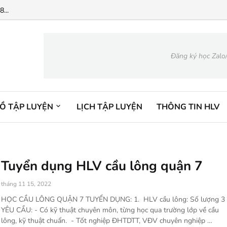
...
Đăng ký học Zalo
ĐỒ TẬP LUYỆN
LỊCH TẬP LUYỆN
THÔNG TIN HLV
Tuyển dụng HLV cầu lông quận 7
tháng 11 15, 2022
HỌC CẦU LÔNG QUẬN 7 TUYỂN DỤNG: 1. HLV cầu lông: Số lượng 3
YÊU CẦU: - Có kỹ thuật chuyên môn, từng học qua trường lớp về cầu
lông, kỹ thuật chuẩn. - Tốt nghiệp ĐHTDTT, VĐV chuyên nghiệp …