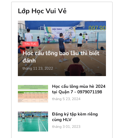
Lớp Học Vui Vẻ
TIN-TUC
Học cầu lông bao lâu thì biết
đánh
tháng 11 23, 2022
Học cầu lông mùa hè 2024
tại Quận 7 - 0979071198
tháng 5 23, 2024
Đăng ký tập kèm riêng
cùng HLV
tháng 3 01, 2023