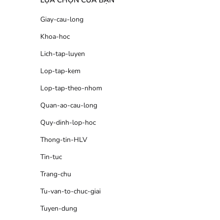
LỰA CHỌN CỦA BẠN
Giay-cau-long
Khoa-hoc
Lich-tap-luyen
Lop-tap-kem
Lop-tap-theo-nhom
Quan-ao-cau-long
Quy-dinh-lop-hoc
Thong-tin-HLV
Tin-tuc
Trang-chu
Tu-van-to-chuc-giai
Tuyen-dung