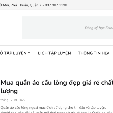
 Môi, Phú Thuận, Quận 7 - 097 907 1198...
Đăng ký học Zalo
ĐỒ TẬP LUYỆN
LỊCH TẬP LUYỆN
THÔNG TIN HLV
Mua quần áo cầu lông đẹp giá rẻ chấ
lượng
tháng 12 19, 2022
Quần áo cầu lông ngoài mục đích sử dụng cho thi đấu và tập luyện.
Người chơi còn đòi hỏi mẫu mã thời trang và giá cả hợp lý. Quần áo cầu