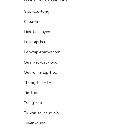
LỰA CHỌN CỦA BẠN
Giay-cau-long
Khoa-hoc
Lich-tap-luyen
Lop-tap-kem
Lop-tap-theo-nhom
Quan-ao-cau-long
Quy-dinh-lop-hoc
Thong-tin-HLV
Tin-tuc
Trang-chu
Tu-van-to-chuc-giai
Tuyen-dung