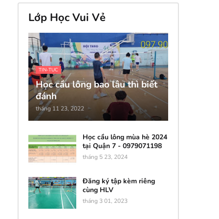
Lớp Học Vui Vẻ
TIN-TUC
Học cầu lông bao lâu thì biết
đánh
tháng 11 23, 2022
Học cầu lông mùa hè 2024
tại Quận 7 - 0979071198
tháng 5 23, 2024
Đăng ký tập kèm riêng
cùng HLV
tháng 3 01, 2023