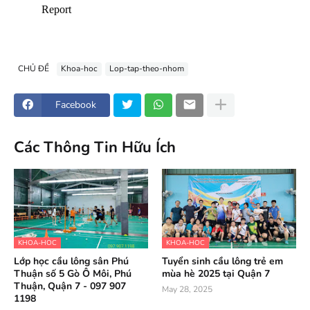
CHỦ ĐỀ
Khoa-hoc
Lop-tap-theo-nhom
Facebook
Các Thông Tin Hữu Ích
KHOA-HOC
KHOA-HOC
Lớp học cầu lông sân Phú
Tuyển sinh cầu lông trẻ em
Thuận số 5 Gò Ô Môi, Phú
mùa hè 2025 tại Quận 7
Thuận, Quận 7 - 097 907
May 28, 2025
1198