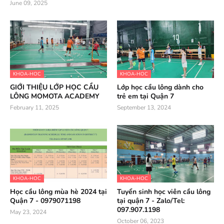
June 09, 2025
KHOA-HOC
KHOA-HOC
GIỚI THIỆU LỚP HỌC CẦU
Lớp học cầu lông dành cho
LÔNG MOMOTA ACADEMY
trẻ em tại Quận 7
February 11, 2025
September 13, 2024
KHOA-HOC
KHOA-HOC
Học cầu lông mùa hè 2024 tại
Tuyển sinh học viên cầu lông
Quận 7 - 0979071198
tại quận 7 - Zalo/Tel:
097.907.1198
May 23, 2024
October 06, 2023