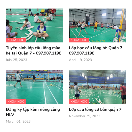
KHOA-HOC
KHOA-HOC
Tuyển sinh lớp cầu lông mùa
Lớp học cầu lông hè Quận 7 -
hè tại Quận 7 - 097.907.1198
097.907.1198
July 25, 2023
April 19, 2023
KHOA-HOC
KHOA-HOC
Đăng ký tập kèm riêng cùng
Lớp cầu lông cơ bản quận 7
HLV
November 25, 2022
March 01, 2023