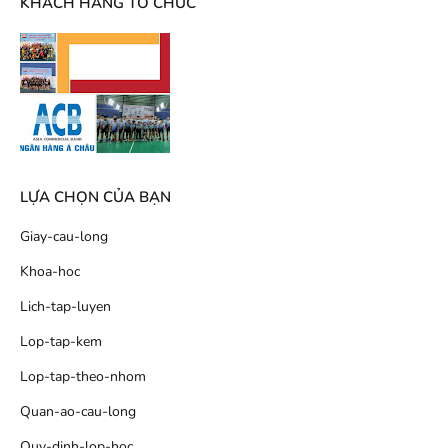
KHÁCH HÀNG TỔ CHỨC
LỰA CHỌN CỦA BẠN
Giay-cau-long
Khoa-hoc
Lich-tap-luyen
Lop-tap-kem
Lop-tap-theo-nhom
Quan-ao-cau-long
Quy-dinh-lop-hoc