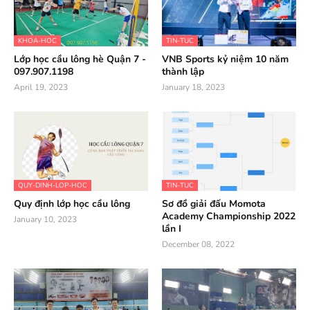
KHOA-HOC
TIN-TUC
Lớp học cầu lông hè Quận 7 -
VNB Sports kỷ niệm 10 năm
097.907.1198
thành lập
April 19, 2023
January 18, 2023
QUY-DINH-LOP-HOC
TIN-TUC
Quy định lớp học cầu lông
Sơ đồ giải đấu Momota
Academy Championship 2022
January 10, 2023
lần I
December 08, 2022