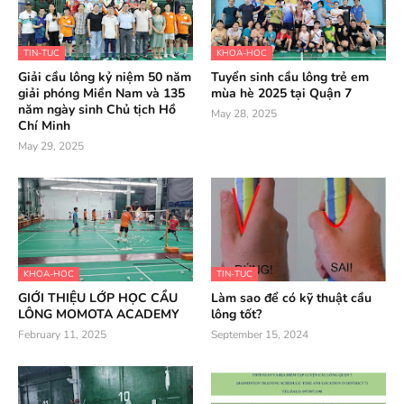
TIN-TUC
KHOA-HOC
Giải cầu lông kỷ niệm 50 năm
Tuyển sinh cầu lông trẻ em
giải phóng Miền Nam và 135
mùa hè 2025 tại Quận 7
năm ngày sinh Chủ tịch Hồ
May 28, 2025
Chí Minh
May 29, 2025
KHOA-HOC
TIN-TUC
GIỚI THIỆU LỚP HỌC CẦU
Làm sao để có kỹ thuật cầu
LÔNG MOMOTA ACADEMY
lông tốt?
February 11, 2025
September 15, 2024