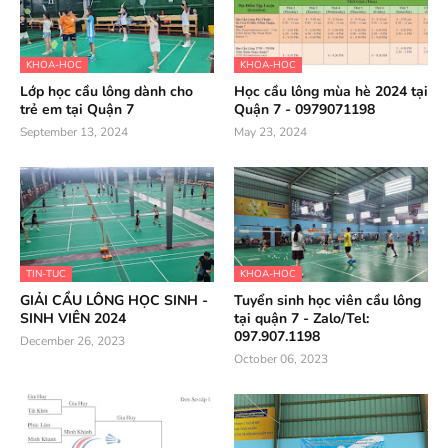
KHOA-HOC
KHOA-HOC
Lớp học cầu lông dành cho
Học cầu lông mùa hè 2024 tại
trẻ em tại Quận 7
Quận 7 - 0979071198
September 13, 2024
May 23, 2024
TIN-TUC
KHOA-HOC
GIẢI CẦU LÔNG HỌC SINH -
Tuyển sinh học viên cầu lông
SINH VIÊN 2024
tại quận 7 - Zalo/Tel:
097.907.1198
December 26, 2023
October 06, 2023