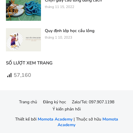
Chọn giày cầu lông đúng cách
tháng 11 15, 2022
Quy định lớp học cầu lông
tháng 1 10, 2023
SỐ LƯỢT XEM TRANG
57,160
Trang chủ
Đăng ký học
Zalo/Tel: 097.907.1198
Ý kiến phản hồi
Thiết kế bởi
Momota Academy
| Thuộc sở hữu
Momota
Academy